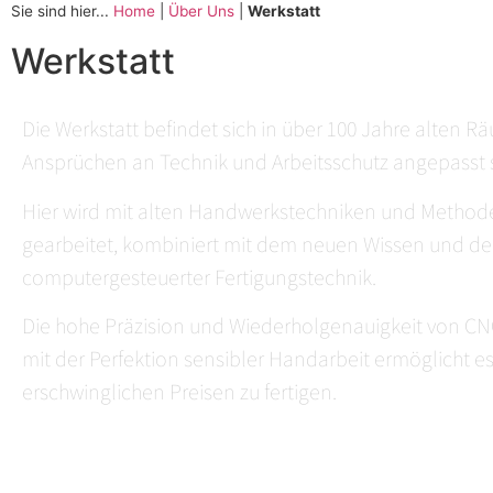
Sie sind hier...
Home
|
Über Uns
|
Werkstatt
Werkstatt
Die Werkstatt befindet sich in über 100 Jahre alten R
Ansprüchen an Technik und Arbeitsschutz angepasst 
Hier wird mit alten Handwerkstechniken und Methode
gearbeitet, kombiniert mit dem neuen Wissen und der
computergesteuerter Fertigungstechnik.
Die hohe Präzision und Wiederholgenauigkeit von C
mit der Perfektion sensibler Handarbeit ermöglicht e
erschwinglichen Preisen zu fertigen.