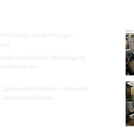
äumlichkeiten, die den heutigen
sind.
n der traditionellen Handfertigung
 Perfektion von
NC-gesteuerten Maschinen verbunden
s , besondere Möbel zu