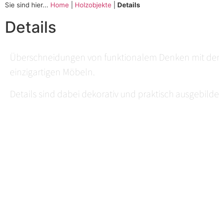
Sie sind hier...
Home
|
Holzobjekte
|
Details
Details
Überschneidungen von funktionalem Denken mit den 
einzigartigen Möbeln.
Details sind dabei dekorativ und praktisch ausgebilde