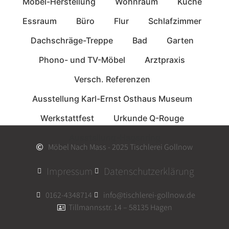
Möbel-Herstellung
Wohnraum
Küche
Essraum
Büro
Flur
Schlafzimmer
Dachschräge-Treppe
Bad
Garten
Phono- und TV-Möbel
Arztpraxis
Versch. Referenzen
Ausstellung Karl-Ernst Osthaus Museum
Werkstattfest
Urkunde Q-Rouge
Ausstellung-Hagenring
Möbel Nach Mass - 2025 Tischlerei Gollnow
Impressum
Datenschutzerklärung
0162-4348714
info@tischlerei-gollnow.de
Tillmannsstr. 14 – 58135 Hagen